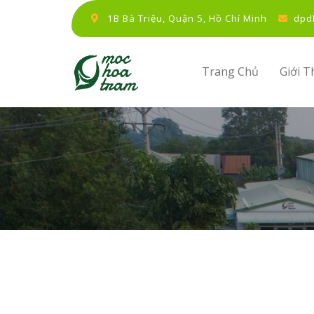
1B Bà Triệu, Quận 5, Hồ Chí Minh
dpd
Trang Chủ
Giới T