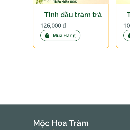
TINH DẦU LAU SÀN MỘC -S
Tinh dầu tràm trà
T
126,000 đ
10
Mua Hàng
Mộc Hoa Tràm