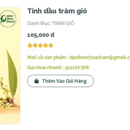
Tinh dầu tràm gió
Danh Mục: TRÀM GIÓ
105,000 đ
Mail về sản phẩm : dpdlmochoatram@gmail.
Gọi mua nhanh : 911107368
Thêm Vào Giỏ Hàng