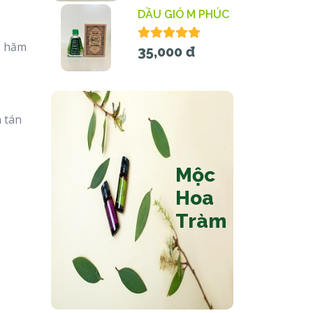
DẦU GIÓ M PHÚC
ị hăm
35,000 đ
h tán
Mộc
Hoa
Tràm