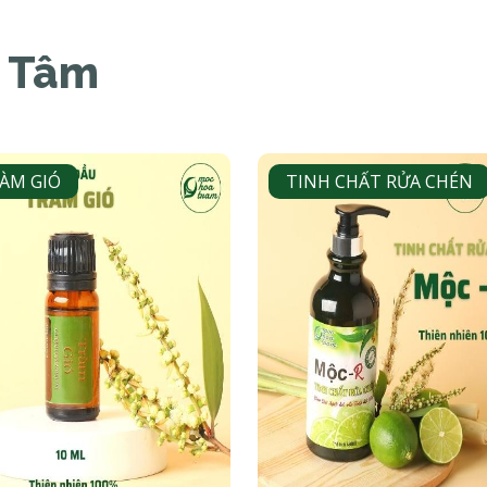
n Tâm
ÀM GIÓ
TINH CHẤT RỬA CHÉN