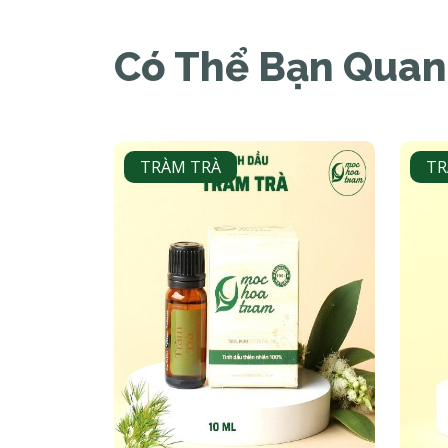
Có Thể Bạn Qua
N
TRÀM TRÀ
TR