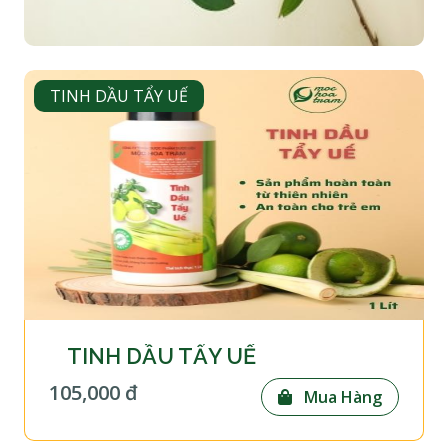
TINH DẦU TẨY UẾ
TINH DẦU TẨY UẾ
105,000 đ
Mua Hàng